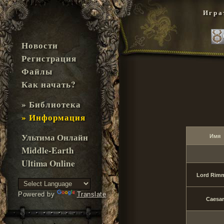
Игра
Новости
Регистрация
Файлы
Как начать?
» Библиотека
» Информация
Ультима Онлайн
Имя
Middle-Earth
Ultima Online
Lord Rim
Powered by
Translate
Caesar