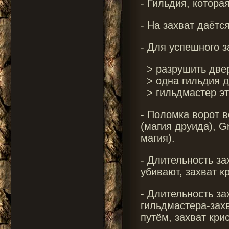
- Гильдия, котора
- На захват даётся
- Для успешного з
> разрушить двер
> одна гильдия д
> гильдмастер это
- Поломка ворот во
(магия друида), G
магия).
- Длительность за
убивают, захват к
- Длительность за
гильдмастера-зах
путём, захват кри