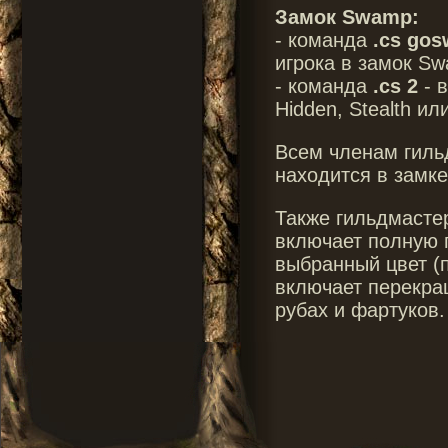
Замок Swamp:
- команда
.cs go
игрока в замок S
- команда
.cs 2
- в
Hidden, Stealth или
Всем членам гиль
находится в замке
Также гильдмастер
включает полную п
выбранный цвет (п
включает перекра
рубах и фартуков.