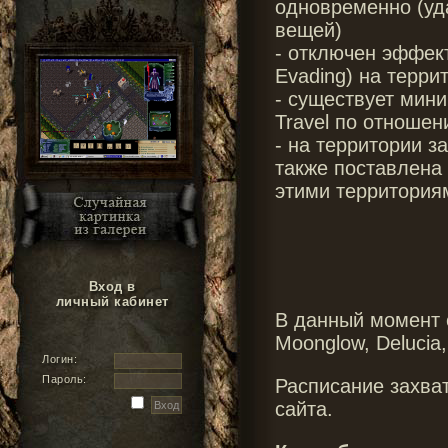
одновременно (уд
вещей)
- отключен эффект 
Evading) на терри
- существует мини
Travel по отношен
- на территории з
также поставлена
этими территория
Вход в
личный кабинет
В данный момент с
Moonglow, Delucia,
Логин:
Пароль:
Расписание захва
сайта.