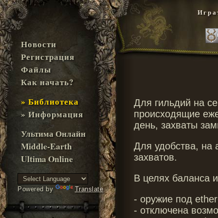
Игра
Новости
Регистрация
Файлы
Как начать?
» Библиотека
Для гильдий на с
» Информация
происходящие еже
день, захваты зам
Ультима Онлайн
Middle-Earth
Для удобства, на
захватов.
Ultima Online
В целях баланса и
Powered by
Translate
- оружие под ether
- отключена возм