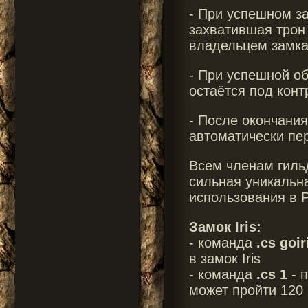
- При успешном за
захватившая трон
владельцем замка
- При успешной о
остаётся под кон
- После окончания
автоматически пе
Всем членам гильд
сильная уникальн
использования в P
Замок Iris:
- команда
.cs goir
в замок Iris
- команда
.cs 1
- п
может пройти 120 