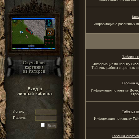
Кож
Информация о различных ви
Таблицы к
Информация по навыку
Blac
Таблицы работы с цветными 
Таблица л
Вход в
Информация по навыку
Bowcr
личный кабинет
стре
Логин:
Таблица п
Пароль:
Информация по навыку
Tail
Таблица укротит