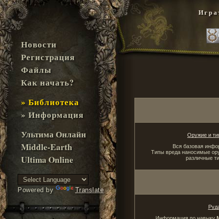
Игра
Новости
Регистрация
Файлы
Как начать?
» Библиотека
» Информация
Ультима Онлайн
Оружие и ти
Middle-Earth
Вся базовая инфо
Типы вреда наносимые ору
Ultima Online
различные т
Powered by
Translate
Руд
Информация по навыку