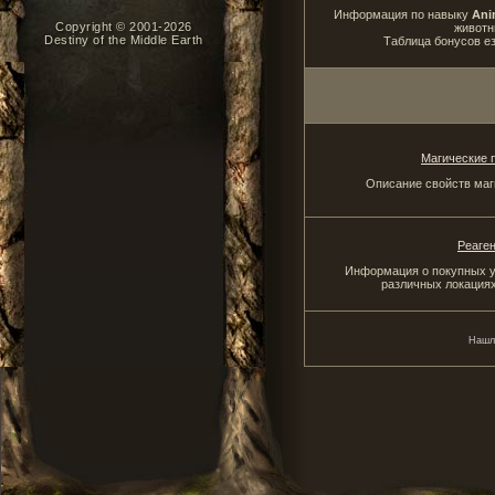
Информация по навыку
Ani
Copyright © 2001-2026
животн
Destiny of the Middle Earth
Таблица бонусов е
Магические 
Описание свойств маг
Реаге
Информация о покупных у
различных локациях
Нашл