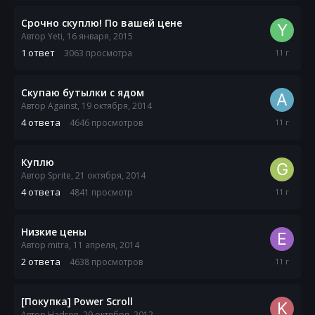
2015
Срочно скуплю! По вашей цене
Автор
Yeti
,
16 января, 2015
20
1
ответ
3063
просмотра
января,
2015
Скупаю бутылки с ядом
Автор
Against
,
19 октября, 2014
11
4
ответа
4646
просмотров
декабря,
2014
Куплю
Автор
Sprite
,
21 октября, 2014
25
4
ответа
4841
просмотр
октября,
2014
Низкие цены
Автор
mitra
,
11 апреля, 2014
3
2
ответа
4638
просмотров
октября,
2014
[Покупка] Power Scroll
Автор
Hadron
,
29 октября, 2012