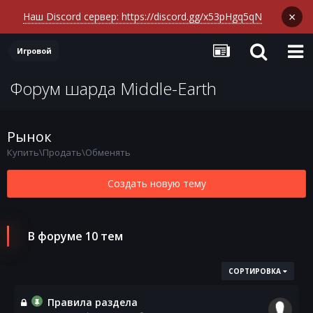
×
Наш Discord сервер: https://discord.gg/x53pHgq5qN
Игровой
Форум шарда Middle-Earth
Рынок
Купить\Продать\Обменять
Создать новую тему
В форуме 10 тем
СОРТИРОВКА
Правила раздела