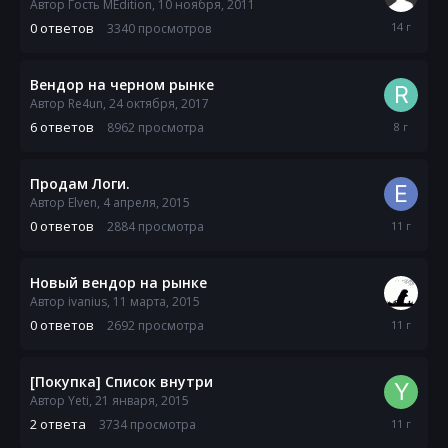
Автор Гость MEdition,
10 ноября, 2011
10
0
ответов
3340
просмотров
ноября,
2011
Вендор на черном рынке
Автор
Re4un
,
24 октября, 2017
10
6
ответов
8962
просмотра
июля,
2018
Продам Логи.
Автор
Elven
,
4 апреля, 2015
4
0
ответов
2884
просмотра
апреля,
2015
Новый вендор на рынке
Автор
ivanius
,
11 марта, 2015
11
0
ответов
2692
просмотра
марта,
2015
[Покупка] Список внутри
Автор
Yeti
,
21 января, 2015
12
2
ответа
3734
просмотра
февраля,