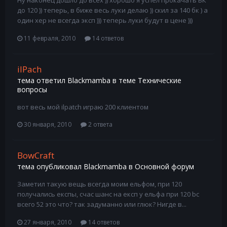
Ну наконец дошло до всех )) хорошо я успел прокачать БК
до 120 )) теперь, в биже весь луки делаю )) скил за 140 бк ) а
один хер не всегда эксп ))) теперь луки будут в цене )))
11 февраля, 2010
14 ответов
ilPach
тема ответил
Blackmamba
в теме
Технические
вопросы
вот весь мой ilpatch играю 200 клиентом
30 января, 2010
2 ответа
BowCraft
тема опубликовал
Blackmamba
в
Основной форум
Заметил такую вещь всегда моим ельфом, при 120
получались експы, счас шанс на експ у ельфа при 120 bc
всего 52 это что? так задуманно или глюк? Нигде в...
27 января, 2010
14 ответов