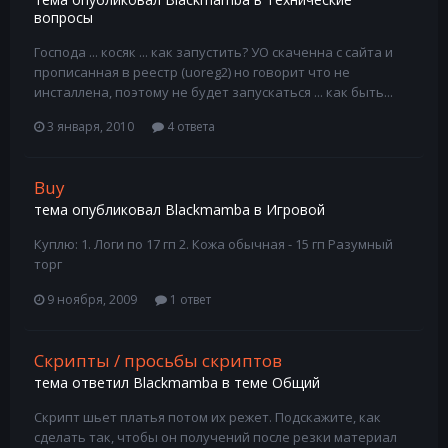
вопросы
Господа ... косяк ... как запустить? УО скаченна с сайта и
прописанная в реестр (uoreg2) но говорит что не
инсталлена, поэтому не будет запускаться ... как быть...
3 января, 2010
4 ответа
Buy
тема опубликовал
Blackmamba
в
Игровой
Куплю: 1. Логи по 17 гп 2. Кожа обычная - 15 гп Разумный
торг
9 ноября, 2009
1 ответ
Скрипты / просьбы скриптов
тема ответил
Blackmamba
в теме
Общий
Скрипт шьет платья потом их режет. Подскажите, как
сделать так, чтобы он получений после резки материал