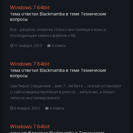
Windows 7 64bit
тема ответил
Blackmamba
в теме
Технические
вопросы
Все .. решено. помогла только инсталляшка игры и
последующая замена файлов с МЕ.
11 января, 2010
4 ответа
Windows 7 64bit
тема ответил
Blackmamba
в теме
Технические
вопросы
сам Пират ) лицензия ... вин 7 .. 64 бита ... скачал установил
(с сайта мидлы) прописал в реестр .. запускаю, а пишет
типа не инсталлированно
8 января, 2010
4 ответа
Windows 7 64bit
тема опубликовал
Blackmamba
в
Технические