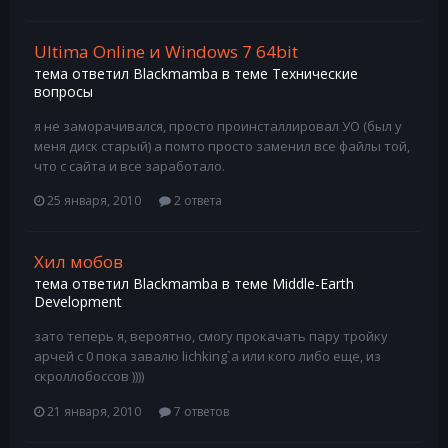
Ultima Online и Windows 7 64bit
тема ответил
Blackmamba
в теме
Технические
вопросы
я не заморачивался, просто проинсталлировал УО (был у
меня диск старый) а помто просто заменил все файлы той,
что с сайта и все заработало.
25 января, 2010
2 ответа
Хил мобов
тема ответил
Blackmamba
в теме
Middle-Earth
Development
зато теперь я, вероятно, смогу прокачать пару тройку
арчей с 0 пока завалю lichking`а или кого либо еще, из
скроллобоссов ))))
21 января, 2010
7 ответов