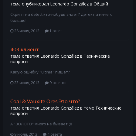
тема опубликовал
Leonardo González
в
Общий
Скрипт на detect кто-нибудь знает? Детект и ничего
больше!
28 июля, 2013
1 ответ
403 клиент
тема ответил
Leonardo González
в
Технические
вопросы
Какую ошибку "ultima" пишет?
23 июля, 2013
9 ответов
Coal & Vauxite Ores Это что?
тема ответил
Leonardo González
в теме
Технические
вопросы
А "ЗОЛОТО" много не бывает (8
9 июля, 2013
4 ответа