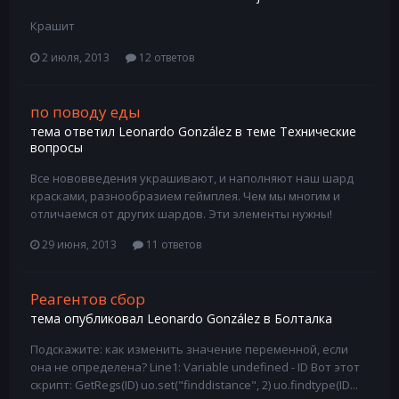
Крашит
2 июля, 2013
12 ответов
по поводу еды
тема ответил
Leonardo González
в теме
Технические
вопросы
Все нововведения украшивают, и наполняют наш шард
красками, разнообразием геймплея. Чем мы многим и
отличаемся от других шардов. Эти элементы нужны!
29 июня, 2013
11 ответов
Реагентов сбор
тема опубликовал
Leonardo González
в
Болталка
Подскажите: как изменить значение переменной, если
она не определена? Line1: Variable undefined - ID Вот этот
скрипт: GetRegs(ID) uo.set("finddistance", 2) uo.findtype(ID...