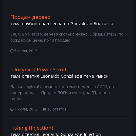
Продам дерево
тема опубликовал
Leonardo González
в
Болталка
САБЖ В уо часто. дерева сколько нужно, Обращайтесь. по
бождеской цене, по 13 продаю!
5 июля, 2013
[Покупка] Power Scroll
тема ответил
Leonardo González
в теме
Рынок
Да вы голубки! И немного по теме: обменяю ЛОГИ, на
повер скроллы. Продам ЛОГИ и куплю, за ГП, повер
скроллы
4 июля, 2013
15 ответов
Fishing [Injection]
тема ответил
Leonardo González
в
Injection