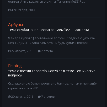
офигел! А что касается скрипта: Tailoring MeSSiRa...
4 сентября, 2013
Арбузы
тема опубликовал
Leonardo González
в
Болталка
Я вчера купил офегительные арбузы. Сладкие сцуко, как
жизнь Димы Билана А вы что-нибудь купили вчера?
27 августа, 2013
2 ответа
Fishing
тема ответил
Leonardo González
в теме
Технические
вопросы
Сколько мною было прочитано баянов, но так и не нашёл
скрипт на ловлю BP
20 августа, 2013
7 ответов