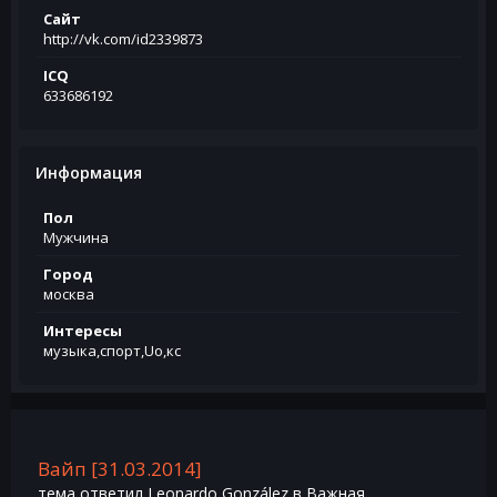
Сайт
http://vk.com/id2339873
ICQ
633686192
Информация
Пол
Мужчина
Город
москва
Интересы
музыка,спорт,Uо,кс
Вайп [31.03.2014]
тема ответил
Leonardo González
в
Важная