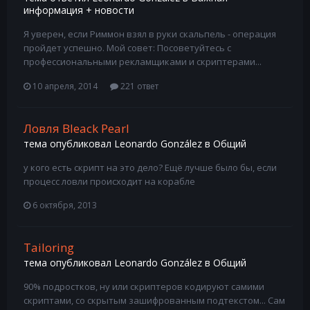
информация + новости
Я уверен, если Риммон взял в руки скальпель - операция
пройдет успешно. Мой совет: Посоветуйтесь с
профессиональными рекламщиками и скриптерами...
10 апреля, 2014
221 ответ
Ловля Bleack Pearl
тема опубликовал
Leonardo González
в
Общий
у кого есть скрипт на это дело? Ещё лучше было бы, если
процесс ловли происходит на корабле
6 октября, 2013
Tailoring
тема опубликовал
Leonardo González
в
Общий
90% подростков, ну или скриптеров кодируют самими
скриптами, со скрытым зашифрованным подтекстом... Сам