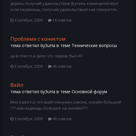
дерись получай удавольствие ))) учись командной игре
если неумеешь, получай удовольствие! как говорится...
4 октября, 2009
16 ответов
Проблема с конектом
тема ответил
6y3uHa
в теме
Технические вопросы
да в том то и дело что сервак был АП
3 октября, 2009
48 ответов
Вайп
тема ответил
6y3uHa
в теме
Основной форум
Мне кажетсо что вайп ненужен совсем, онлайн большой
??? или надежды большие на онлайн???
3 октября, 2009
96 ответов