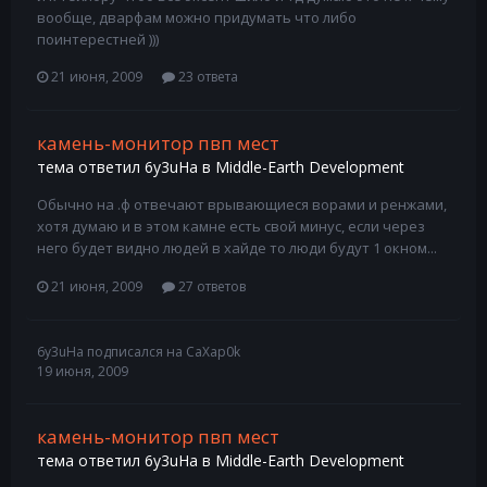
вообще, дварфам можно придумать что либо
поинтерестней )))
21 июня, 2009
23 ответа
камень-монитор пвп мест
тема ответил
6y3uHa
в
Middle-Earth Development
Обычно на .ф отвечают врывающиеся ворами и ренжами,
хотя думаю и в этом камне есть свой минус, если через
него будет видно людей в хайде то люди будут 1 окном...
21 июня, 2009
27 ответов
6y3uHa
подписался на
CaXap0k
19 июня, 2009
камень-монитор пвп мест
тема ответил
6y3uHa
в
Middle-Earth Development