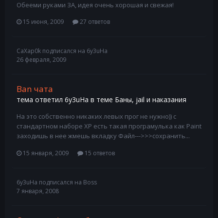
Обееми руками ЗА, идея очень хорошая и свежая!
15 июня, 2009
27 ответов
CaXap0k
подписался на
6y3uHa
26 февраля, 2009
Ban чата
тема ответил
6y3uHa
в теме
Баны, jail и наказания
На это собственно никаких левых прог не нужно)) с
стандартном наборе ХР есть такая програмулька как Paint
заходишь в нее жмешь вкладку Файл--->>>сохранить...
15 января, 2009
15 ответов
6y3uHa
подписался на
Boss
7 января, 2008