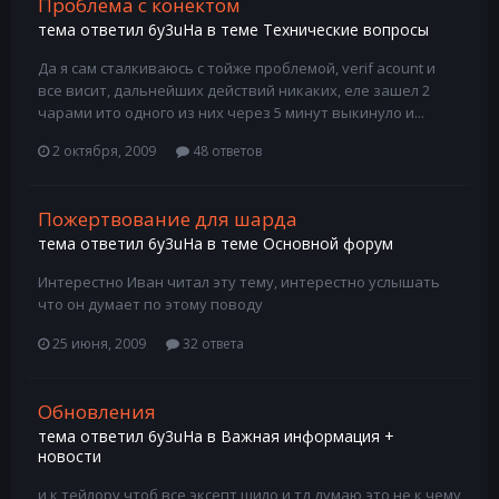
Проблема с конектом
тема ответил
6y3uHa
в теме
Технические вопросы
Да я сам сталкиваюсь с тойже проблемой, verif acount и
все висит, дальнейших действий никаких, еле зашел 2
чарами ито одного из них через 5 минут выкинуло и...
2 октября, 2009
48 ответов
Пожертвование для шарда
тема ответил
6y3uHa
в теме
Основной форум
Интерестно Иван читал эту тему, интерестно услышать
что он думает по этому поводу
25 июня, 2009
32 ответа
Обновления
тема ответил
6y3uHa
в
Важная информация +
новости
и к тейлору чтоб все эксепт шило и тд думаю это не к чему