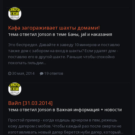
Кафа загораживает шахты домами!
тема ответил
Jonson
в теме
Баны, jail и наказания
Это беспредел. Давайте я заведу 10 минеров и поставлю
также дом с забором на вход в шахты? Если удалят дом -
поставлю его в другой шахте. Раньше чтобы спокойно
покопать гильдии...
30 мая, 2014
19 ответов
Вайп [31.03.2014]
тема ответил
Jonson
в
Важная информация + новости
Простой пример - когда ходишь арчером в пвм, режешь
кожу дагером с мобов. Чтобы каждый раз после смерти не
изготавливать новый дагер берется нуби дагер, который...