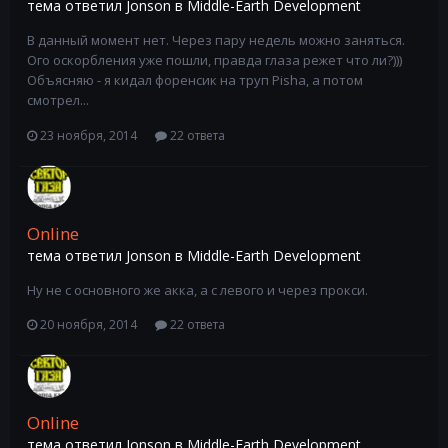
тема ответил
Jonson
в
Middle-Earth Development
В данный момент нет. Через пару недель можно заняться.
Ого оскорбления уже пошли, правда глаза режет что ли?)))
Объясняю - я кидал форенсик на труп Pisha, а потом
смотрел...
23 ноября, 2014
22 ответа
Online
тема ответил
Jonson
в
Middle-Earth Development
Ну не с основного же акка, а с левого и через прокси.
20 ноября, 2014
22 ответа
Online
тема ответил
Jonson
в
Middle-Earth Development