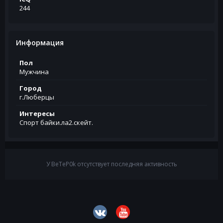
244
Информация
Пол
Мужчина
Город
г.Люберцы
Интересы
Спорт байки.ла2.скейт.
У BeTeP0k отсутствует последняя активность