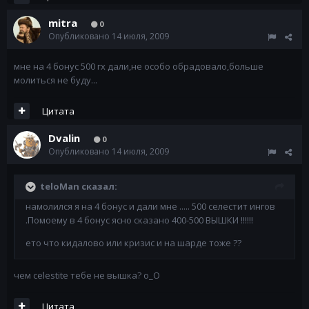
mitra
0
Опубликовано
14 июля, 2009
мне на 4 бонус 500 гх дали,не особо обрадовало,больше
молиться не буду...
Цитата
Dvalin
0
Опубликовано
14 июля, 2009
teloMan сказал:
намолился я на 4 бонус и дали мне ..... 500 селестит ингов
.Помоему в 4 бонус ясно сказано 400-500 ВЫШКИ !!!!!!
ето что кидалово или кризис и на шарде тоже ??
чем celestite тебе не вышка? о_О
Цитата