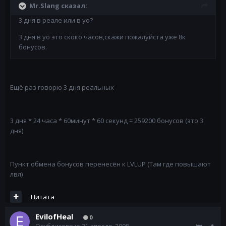
Mr.Slang сказал:
3 дня в реале или в уо?
3 дня в уо это скоко часов,скажи пожалуйста уже 8к
бонусов.
Ещё раз говорю 3 дня реальных
3 дня * 24 часа * 60минут * 60 секунд = 259200 бонусов (это 3
дня)
Пункт обмена бонусов перенесён к LVLUP (Там где повышают
лвл)
Цитата
EvilofHeal
0