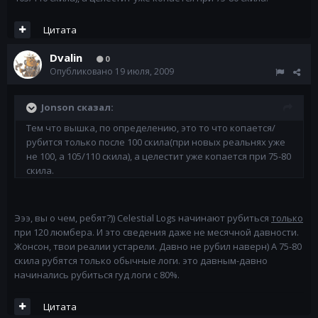
Цитата
Dvalin
0
Опубликовано
19 июля, 2009
Jonson сказал:
Тем что вышка, по определению, это то что копается/
рубится только после 100 скила(при новых реальнях уже
не 100, а 105/110 скила), а целестит уже копается при 75-80
скила.
Эээ, вы о чем, ребят?)) Celestial Logs начинают рубиться
только
при 120 люмбера. И это сведения даже не месячной давности.
Жонсон, твои реалии устарели. Давно не рубил наверн) А 75-80
скила рубятся только обычные логи. это давным-давно
начинались рубиться гуд логи с 80%.
Цитата