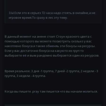
З.Ы Если это в серьез 72 часа надо стоять в онлайне,а не
игровое время.То сразу в лес эту тему.
В данный момент на анене стоит Стоун красного цвета с
помощью которого вы можете посмотреть сколько у вас
накоплено бонуса и также обменяь эти бонусы на ресурсы.
Если у вас достаточно бонуса на какуюто их груп то
выбираете её и вым рандомно выберается один из ресурсов.
Время реальное. 3 дня -1 группа, 7 дней -2 группа, 2 недели - 3
группа, 3 недели - 4 группа.
Когда вы пишете .pray там пишется что вы начали молиться.