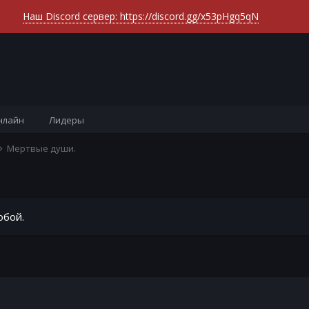
Наш Discord сервер: https://discord.gg/x53pHgq5qN
нлайн
Лидеры
Мертвые души.
обой.