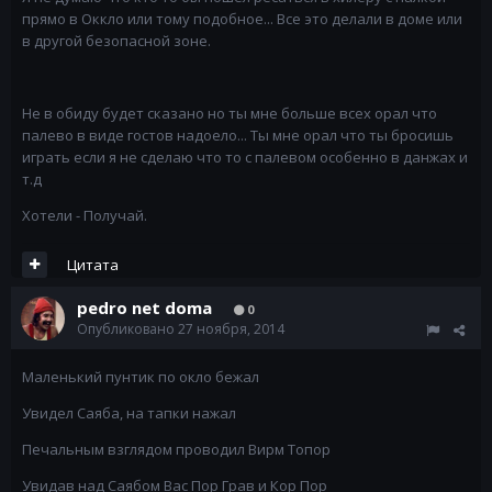
прямо в Оккло или тому подобное... Все это делали в доме или
в другой безопасной зоне.
Не в обиду будет сказано но ты мне больше всех орал что
палево в виде гостов надоело... Ты мне орал что ты бросишь
играть если я не сделаю что то с палевом особенно в данжах и
т.д
Хотели - Получай.
Цитата
pedro net doma
0
Опубликовано
27 ноября, 2014
Маленький пунтик по окло бежал
Увидел Саяба, на тапки нажал
Печальным взглядом проводил Вирм Топор
Увидав над Саябом Вас Пор Грав и Кор Пор