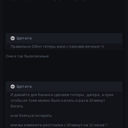
Цитата
Правильно Dillon теперь маги с палками вечные =)
Они и так были вечные
Цитата
И давайте для баланса сделаем топоры , дагера , и луки
чтобы их тоже можно было качать и раз в 20 минут
бегать
и не бояться потерять
или вы изменете респ палки с 20 минут на 12 часов ?