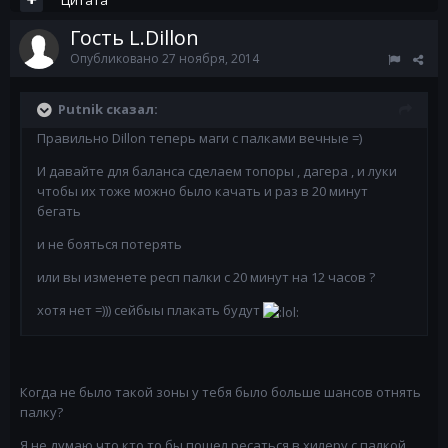
Цитата
Гость L.Dillon
Опубликовано
27 ноября, 2014
Putnik сказал:
Правильно Dillon теперь маги с палками вечные =)
И давайте для баланса сделаем топоры , дагера , и луки
чтобы их тоже можно было качать и раз в 20 минут
бегать
и не бояться потерять
или вы изменете респ палки с 20 минут на 12 часов ?
хотя нет =))) сейбыы плакать будут
Когда не было такой зоны у тебя было больше шансов отнять
палку?
Я не думаю что кто то бы пошел ресаться в хилеру с палкой