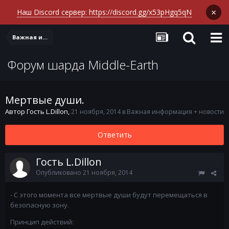
×
Наш Discord сервер: https://discord.gg/x53pHgq5qN
Важная информация + новости
Форум шарда Middle-Earth
Мертвые души.
Автор Гость L.Dillon,
21 ноября, 2014
в
Важная информация + новости
Ответить
Гость L.Dillon
Опубликовано
21 ноября, 2014
- С этого момента все мертвые души будут перемещаться в
безопасную зону.
Принцип действий: