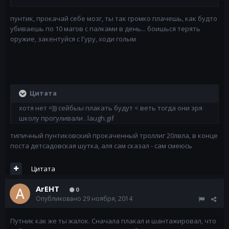
пунтик, прокачай себе мозг, ты так громко плачешь, как будто
убиваешь по 10 магов с палками в день... боишься терять
оружие, закентуйся с Гуру, ходи голым
Цитата
хотя нет =))) сейбыы плакать будут < веть тогда они зря
школу прогуливали . laugh.gif
типичный пунтиковский прокаченный троллиг 20лвла, в конце
поста детсадовская шутка, аля сам сказал - сам смеюсь
Цитата
ArEHT
0
Опубликовано
29 ноября, 2014
Путник как же ты жалок. Сначала плакал и шантажировал, что