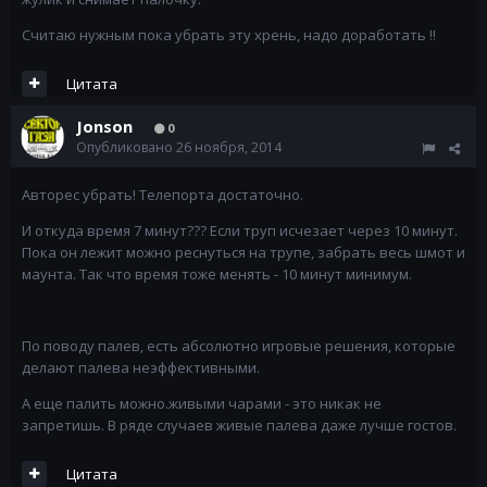
Считаю нужным пока убрать эту хрень, надо доработать !!
Цитата
Jonson
0
Опубликовано
26 ноября, 2014
Авторес убрать! Телепорта достаточно.
И откуда время 7 минут??? Если труп исчезает через 10 минут.
Пока он лежит можно реснуться на трупе, забрать весь шмот и
маунта. Так что время тоже менять - 10 минут минимум.
По поводу палев, есть абсолютно игровые решения, которые
делают палева неэффективными.
А еще палить можно.живыми чарами - это никак не
запретишь. В ряде случаев живые палева даже лучше гостов.
Цитата