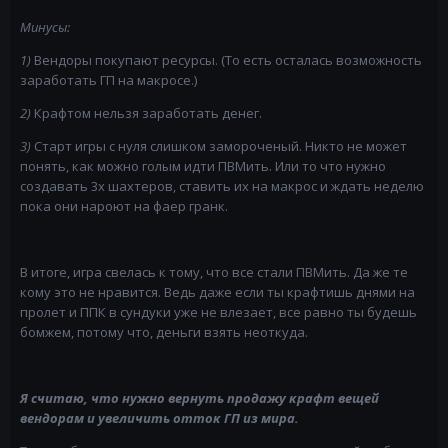
Минусы:
1)
Вендоры покупают ресурсы. (То есть осталась возможность
заработать ГП на макросе.)
2)
Крафтом нельзя заработать денег.
3)
Старт игры с нуля слишком замороченый. Никто не может
понять, как можно голым идти ПВМить. Или то что нужно
создавать 3х шахтеров, ставить их на макрос и ждать неделю
пока они нароют на фаер гранк.
В итоге, игра свелась к тому, что все стали ПВМить. Да же те
кому это не нравится. Ведь даже если ты крафтишь днями на
пролет и ППК в сундуки уже не влезает, все равно ты будешь
бомжем, потому что, деньги взять неоткуда.
Я считаю, что нужно вернуть продажу крафт вещей
вендорам и увеличить отток ГП из мира.