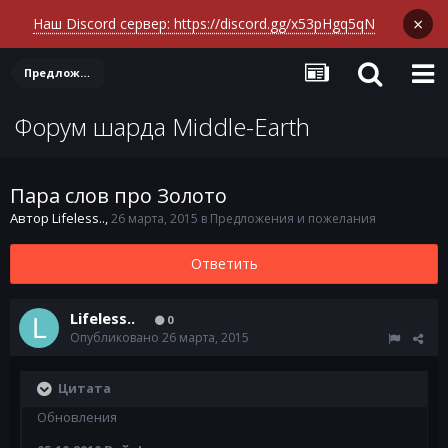
×
Наш Discord сервер: https://discord.gg/x53pHgq5qN
Предложения и пожелания
Форум шарда Middle-Earth
Пара слов про Золото
Автор
Lifeless..
,
26 марта, 2015
в
Предложения и пожелания
Ответить
Lifeless..
0
Опубликовано
26 марта, 2015
Цитата
Обновления