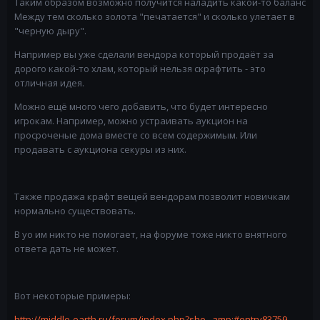
Таким образом возможно получится наладить какой-то баланс
Между тем сколько золота "печатается" и сколько улетает в
"черную дыру".
Например вы уже сделали вендора который продаёт за
дорого какой-то хлам, который нельзя скрафтить - это
отличная идея.
Можно ещё много чего добавить, что будет интересно
игрокам. Например, можно устраивать аукцион на
просроченые дома вместе со всем содержимым. Или
продавать с аукциона секуры из них.
Также продажа крафт вещей вендорам позволит новичкам
нормально существовать.
В уо им никто не помогает, на форуме тоже никто внятного
ответа дать не может.
Вот некоторые примеры:
http://middle-earth.ru/forum/index.php?sho...amp;#entry83759