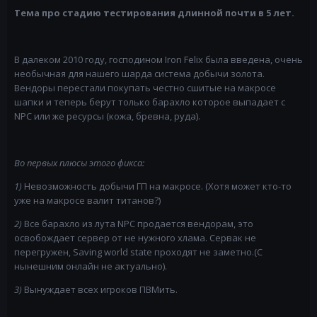
Тема про стадию тестирования длинной почти в 5 лет.
В далеком 2010 году, господином Iron Felix была введена, очень
необычная для нашего шарда система добычи золота.
Вендоры перестали покупать честно сшитые на макросе
шапки и теперь берут только барахло которое выпадает с
NPC или же ресурсы (кожа, бревна, руда).
Во первых плюсы этого фикса:
1)
Невозможность добычи ГП на макросе. (Хотя может кто-то
уже на макросе валит титанов?)
2)
Все барахло из лута NPC продается вендорам, это
освобождает сервер от не нужного хлама. Сервак не
перегружен, Saving world state проходят не заметно.(С
нынешним онлайн не актуально).
3)
Вынуждает всех игроков ПВМить.