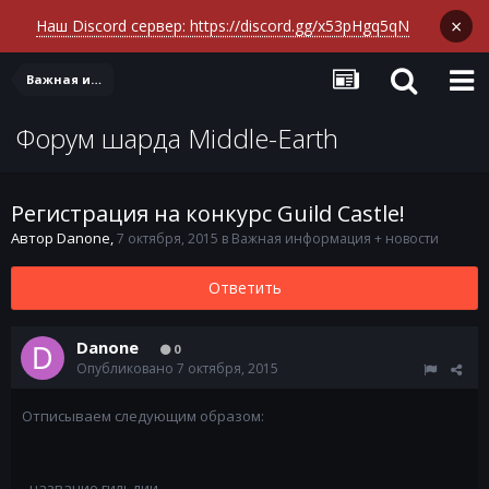
×
Наш Discord сервер: https://discord.gg/x53pHgq5qN
Важная информация + новости
Форум шарда Middle-Earth
Регистрация на конкурс Guild Castle!
Автор
Danone
,
7 октября, 2015
в
Важная информация + новости
Ответить
Danone
0
Опубликовано
7 октября, 2015
Отписываем следующим образом:
- название гильдии