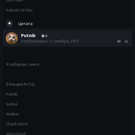
Don't killl-
Kakoito Archer
Цитата
Putnik
0
Опубликовано
12 октября, 2015
Я забираю замок.
[Гильдия KoTa]
Putnik
Velma
Walker
Chack Noris
Very Good