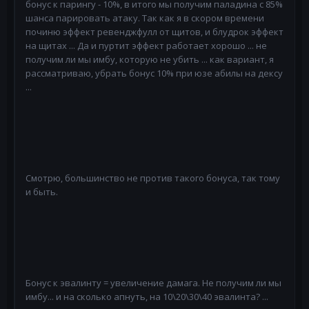
бонус к парингу - 10%, в итого мы получим паладина с 85%
шанса парировать атаку. Так как я в скором времени
починю эффект ревенджфулл от щитов, и блудрок эффект
на щитах ... Да и пуртит эффект работает хорошо ... не
получим ли мы имбу, которую не убить ... как вариант, я
рассматриваю, убрать бонус 10% при юзе абилы на дексу
...
Смотрю, большинство не против такого бонуса, так тому
и быть.
Бонус к эвалинту = увеличение дамага. Не получим ли мы
имбу... и на сколько апнуть, на 10\20\30\40 эвалинта? ...