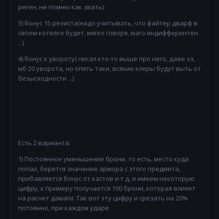
реген, не помню как звать)
3) бонус 15 резиста(надо учитывать, что файтер дварф в
своем котелке будет, мягко говоря, маго индифферентен
...)
4) бонус к увороту( писал кто-то выше про него, даже хз,
мб 20 уворота, но опять таки, всякие клеры будут выть от
безысходности ...)
Есть 2 варианта:
1) Постоянное уменьшение брони, то есть, место куда
попал, берется значение армора с этого предмета,
прибавляется бонус от кастов и т д, и имеем некоторую
цифру, к примеру получается 100 брони, которая влияет
на расчет дамаги. Так вот эту цифру и срезать на 20%
потоянно, при каждом ударе.