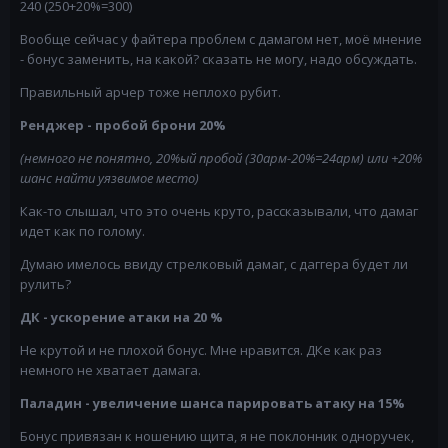
240 (250+20%=300)
Вообще сейчас у файтера проблем с дамагом нет, моё мнение
- бонус заменить, на какой? сказать не могу, надо обсуждать.
Правильный арчер тоже неплохо рубит.
Ренджер - пробой брони 20%
(немного не понятно, 20%ый пробой (30арм-20%=24арм) или +20%
шанс найти уязвимое место)
Как-то слышал, что это очень круто, рассказывали, что дамаг
идет как по голому.
Думаю имелось ввиду стрелковый дамаг, с даггера будет ли
рулить?
ДК - ускорение атаки на 20 %
Не крутой и не плохой бонус. Мне нравится. ДКе как раз
немного не хватает дамага.
Паладин - увеличение шанса парировать атаку на 15%
Бонус привязан к ношению щита, я не поклонник одноручек,