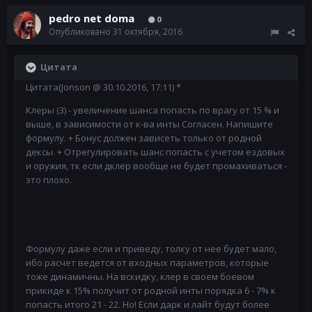
pedro net doma
0
Опубликовано
31 октября, 2016
Цитата
Цитата(Jonson @ 30.10.2016, 17:11) *
Клеры (3) - увеличение шанса попасть по врагу от 15 % и
выше, в зависимости от к-ва инты Согласен. Напишите
формулу. + Бонус должен зависеть только от родной
дексы. + Отрегулировать шанс попасть с учетом ездовых
и оружия, тк если дклер вообще не будет промахиваться -
это плохо.
Формулу даже если и приведу, толку от нее будет мало,
ибо расчет ведется от входных параметров, которые
тоже динамичны. На вскидку, клер в своем боевом
прикиде к 15% получит от родной инты порядка 6 - 7% к
попасть итого 21 - 22. Но! Если дарк и лайт будут более