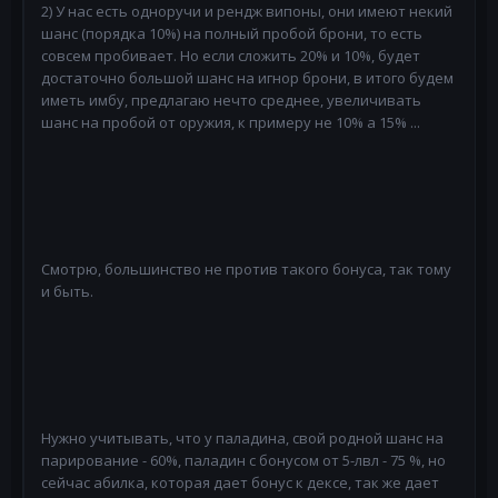
2) У нас есть одноручи и рендж випоны, они имеют некий
шанс (порядка 10%) на полный пробой брони, то есть
совсем пробивает. Но если сложить 20% и 10%, будет
достаточно большой шанс на игнор брони, в итого будем
иметь имбу, предлагаю нечто среднее, увеличивать
шанс на пробой от оружия, к примеру не 10% а 15% ...
Смотрю, большинство не против такого бонуса, так тому
и быть.
Нужно учитывать, что у паладина, свой родной шанс на
парирование - 60%, паладин с бонусом от 5-лвл - 75 %, но
сейчас абилка, которая дает бонус к дексе, так же дает