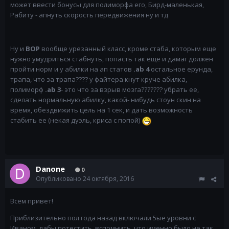
может ввести бонусы для полиморфа его, Бирд-маленькая,
Рабиту - апнуть скорость передвижения ну и тд
Ну и
ВОР
вообще урезанный класс, кроме стаба, которым еще
нужно умудриться стабнуть, попасть так еще и дамаг должен
пройти норм и у абилки на ап статов
.ab 4
остальное ерунда,
трапа, что за трапа???? у файтера кнут круче абилка,
полиморф
.ab 3
- это что за взрыв мозга??????? убрать ее,
сделать нормальную абилку, какой- нибудь стоун скин на
время, обездвижить цель на 1 сек, и дать возможность
стабить ее (некая дуэль, криса с попой)
Danone
0
Опубликовано
24 октября, 2016
Всем привет!
Приблизительно пол года назад включали 5ые уровни с
Иваном, дабы потестить, вспомнить, что именно было не так.