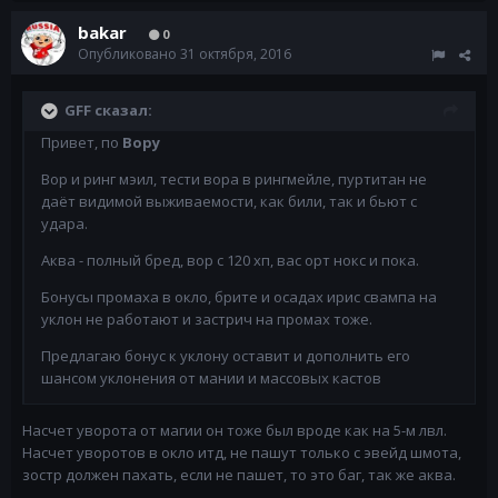
bakar
0
Опубликовано
31 октября, 2016
GFF сказал:
Привет, по
Вору
Вор и ринг мэил, тести вора в рингмейле, пуртитан не
даёт видимой выживаемости, как били, так и бьют с
удара.
Аква - полный бред, вор с 120 хп, вас орт нокс и пока.
Бонусы промаха в окло, брите и осадах ирис свампа на
уклон не работают и застрич на промах тоже.
Предлагаю бонус к уклону оставит и дополнить его
шансом уклонения от мании и массовых кастов
Насчет уворота от магии он тоже был вроде как на 5-м лвл.
Насчет уворотов в окло итд, не пашут только с эвейд шмота,
зостр должен пахать, если не пашет, то это баг, так же аква.