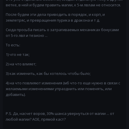
ветке, в ней и будем править магии, к 5-м лвлам не относится.
После будем эти дела приводить в порядок, и корп, и
землетряс, и превращения пурика в дракона и т д.
Сюда просьба писать о затрагиваемых механиках бонусами
от 5-го лвл и тезисно ...
То есть:
1) что не так;
2) на что влияет;
3) как изменить, как бы хотелось чтобы было;
4) на что повлияют изменения (мб что-то еще нужно в связи с
желаемыми изменениями упразднить или поменять, или
добавить).
P.S. Да, насчет воров, 30% шанса увернуться от магии ... от
любой магии? АОЕ, прямой каст?