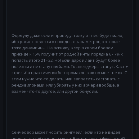
Формулу даже если и приведу, толку от нее будет мало,
ибо расчет ведется от входных параметров, которые
тоже динамичны. На вскидку, клер в своем боевом
прикиде к 15% получит от родной инты порядка 6 - 7% к
попасть итого 21 - 22. Но! Если дарк и лайт будут более
полезны и не станут имбами. То авенджеры станут. Каст +
стрельба практически без промахов, как по мне - не ок. С
этим нужно что-то делать, или запретить кастовать с
ренджвипонами, или убирать у них арчери вообще, а
взамен что-то другое, или другой бонус им.
Сейчес вор может носить рингмейл, если кто не видел
новость на сайте и не в курсе. В итого, вор, в фулл акве(5