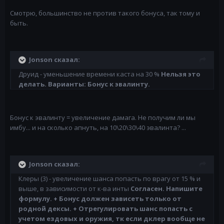
Смотрю, большинство не против такого бонуса, так тому и
быть.
Jonson сказал:
Друид - уменьшение времени каста на 30 %
Нельзя это
делать. Варианты: Бонус к эвалинту.
Бонус к эвалинту = увеличение дамага. Не получим ли мы
имбу... и на сколько апнуть, на 10\20\30\40 эвалинта? ...
Jonson сказал:
Клеры (3) - увеличение шанса попасть по врагу от 15 % и
выше, в зависимости от к-ва инты
Согласен. Напишите
формулу. + Бонус должен зависеть только от
родной дексы. + Отрегулировать шанс попасть с
учетом ездовых и оружия, тк если дклер вообще не