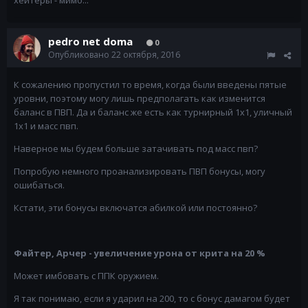
хейтеры - мимо...
pedro net doma
0
Опубликовано
22 октября, 2016
К сожалению пропустил то время, когда были введены пятые
уровни, поэтому могу лишь предполагать как изменится
баланс в ПВП. Да и баланс же есть как турнирный 1х1, уличный
1x1 и масс пвп.
Наверное мы будем больше затачивать под масс пвп?
Попробую немного проанализировать ПВП бонусы, могу
ошибаться.
Кстати, эти бонусы включатся абилкой или постоянно?
Файтер, Арчер - увеличение урона от крита на 20 %
Может имбовать с ППК оружием.
Я так понимаю, если я ударил на 200, то с бонус дамагом будет