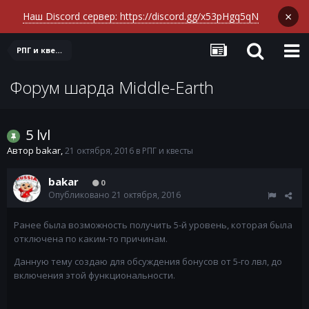
×
Наш Discord сервер: https://discord.gg/x53pHgq5qN
РПГ и квесты
Форум шарда Middle-Earth
5 lvl
Автор
bakar
,
21 октября, 2016
в
РПГ и квесты
bakar
0
Опубликовано
21 октября, 2016
Ранее была возможность получить 5-й уровень, которая была
отключена по каким-то причинам.
Данную тему создаю для обсуждения бонусов от 5-го лвл, до
включения этой функциональности.