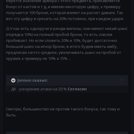
берется значение армора с этого предмета, прибавляется
бонус от кастов и т д, и имеем некоторую цифру, к примеру
получается 100 брони, которая влияет на расчет дамаги. Так
вот эту цифру и срезать на 20% потоянно, при каждом ударе.
2) У нас есть одноручи и рендж випоны, они имеют некий шанс
(порядка 10%) на полный пробой брони, то есть совсем
пробивает. Но если сложить 20% и 10%, будет достаточно
большой шанс на игнор брони, в итого будем иметь имбу,
предлагаю нечто среднее, увеличивать шанс на пробой от
оружия, к примеру не 10% а 15% ...
Jonson сказал:
ДК - ускорение атаки на 20 %
Согласен
Смотрю, большинство не против такого бонуса, так тому и
быть.