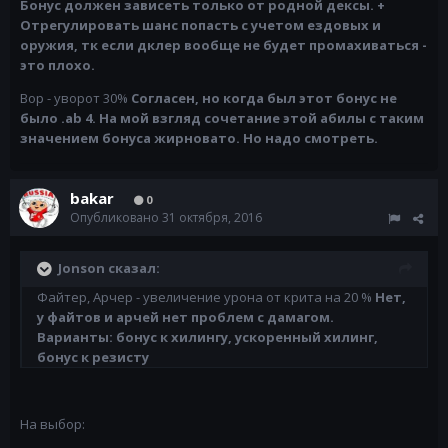
Бонус должен зависеть только от родной дексы. +
Отрегулировать шанс попасть с учетом ездовых и
оружия, тк если дклер вообще не будет промахиваться -
это плохо.
Вор - уворот 30%
Согласен, но когда был этот бонус не
было .ab 4. На мой взгляд сочетание этой абилы с таким
значением бонуса жирновато. Но надо смотреть.
bakar
0
Опубликовано
31 октября, 2016
Jonson сказал:
Файтер, Арчер - увеличение урона от крита на 20 %
Нет,
у файтов и арчей нет проблем с дамагом.
Варианты: бонус к хилингу, ускоренный хилинг,
бонус к резисту
На выбор: