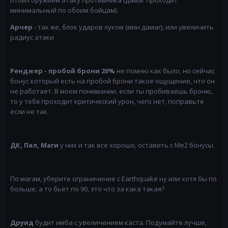
отбил оружием атаку противника (дамаг проходит
минимальный по обоим бойцам).
Арчер
- так же, блок ударов луком (мин дамаг), или увеличить
радиус атаки
Ренджер - пробой брони 20%
не помню как было, но сейчас
бонус который есть на пробой брони такое ощущение, что он
не работает. В моем понимании, если ты пробиваешь броню,
то у тебя проходит критический урон, чего нет, поправьте
если не так.
ДК, Пал, Маги
у них и так все хорошо, оставить с Ме2 бонусы.
По магам, уберите ограничение с Earthquake ну или хотя бы по
больше, а то бьет по 90, это что за кака такая?
Друид
будит имба с увеличением каста. Подумайте лучше,