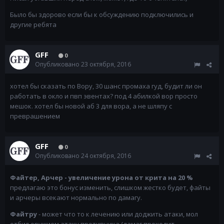
Было бы здорово если бы к обсуждению подключились и
другие ребята
GFF
0
Опубликовано
23 октября, 2016
хотел бы сказать по Вору, 30 шанс промаха гуд, будит ли он
работать в окло и пвп эвентах? под 4 абилкой вор просто
мешок. хотел бы новой аб 3 для вора, а не шляпу с
преврашением
GFF
0
Опубликовано
24 октября, 2016
Файтер, Арчер - увеличение урона от крита на 20 %
предлагаю это бонус изменить, слишком жестко будет, файты
и арчеры всекают нормально по дамагу.
Файтру
- может что то к лечению или доджить атаки, мол