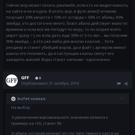
Сейчес вор может носить рингмейл, если кто не видел новость
на сайте и не в курсе. В итого, вор, в фулл акве(5 итемов)
получает 20% уворота + 10% от остарда + 30% от абилы, 60%
эвейда, это достаточно много, благо абила действует мало по
времени и если все же попадут по вору, то он скорее всего
умрет сразу = ), но если дать еще 30% от 5-го лвл ... мы получим
90% эвейда ... а это уже имба для многих классов ... Хотя
ренджер и станет убийцей воров, да и файт с арчером имеют
шансы его положить, да и кастующие классы смогут его
зажарить магией. Воры станут наглыми - однозначно.
GFF
0
Опубликовано
31 октября, 2016
bu!!et сказал:
На выбор:
1) увеличение максимального значения хилинга к
примеру на +20, станет 90.
2) абила, которая регенит хп ( по типу темного каста на