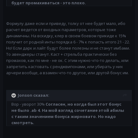
будет промахиваться - это плохо.
Формулу даже если и приведу, толку от нее будет мало, ибо
расчет ведется от входных параметров, которые тоже
динамичны. На вскидку, клер в своем боевом прикиде к 15%
получит от родной инты порядка 6 - 7% к попасть итого 21 - 22.
Но! Если дарк и лайт будут более полезны и не станут имбами.
То авенджеры станут. Каст + стрельба практически без
промахов, как по мне - не ок. С этим нужно что-то делать, или
запретить кастовать с ренджвипонами, или убирать у них
арчери вообще, а взамен что-то другое, или другой бонус им.
Jonson сказал:
Вор - уворот 30%
Согласен, но когда был этот бонус
не было .ab 4. На мой взгляд сочетание этой абилы
с таким значением бонуса жирновато. Но надо
смотреть.