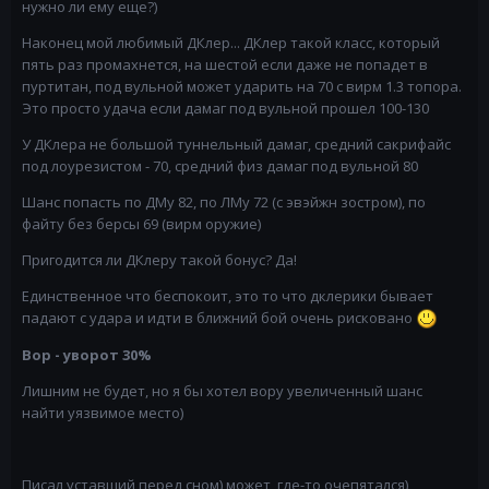
нужно ли ему еще?)
Наконец мой любимый ДКлер... ДКлер такой класс, который
пять раз промахнется, на шестой если даже не попадет в
пуртитан, под вульной может ударить на 70 с вирм 1.3 топора.
Это просто удача если дамаг под вульной прошел 100-130
У ДКлера не большой туннельный дамаг, средний сакрифайс
под лоурезистом - 70, средний физ дамаг под вульной 80
Шанс попасть по ДМу 82, по ЛМу 72 (с эвэйжн зостром), по
файту без берсы 69 (вирм оружие)
Пригодится ли ДКлеру такой бонус? Да!
Единственное что беспокоит, это то что дклерики бывает
падают с удара и идти в ближний бой очень рисковано
Вор - уворот 30%
Лишним не будет, но я бы хотел вору увеличенный шанс
найти уязвимое место)
Писал уставший перед сном) может, где-то очепятался)