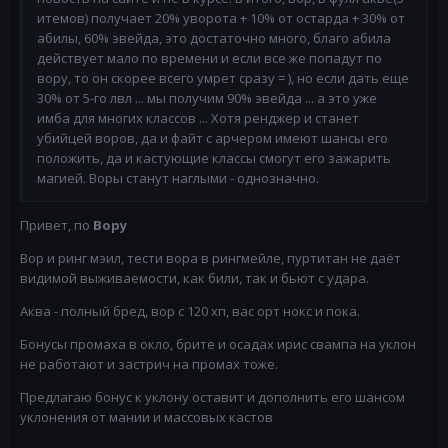
итемов) получает 20% уворота + 10% от остарда + 30% от
абилы, 60% эвейда, это достаточно много, благо абила
действует мало по времени и если все же попадут по
вору, то он скорее всего умрет сразу = ), но если дать еще
30% от 5-го лвл ... мы получим 90% эвейда ... а это уже
имба для многих классов ... Хотя ренджер и станет
убийцей воров, да и файт с арчером имеют шансы его
положить, да и кастующие классы смогут его зажарить
магией. Воры станут наглыми - однозначно.
Привет, по
Вору
Вор и ринг мэил, тести вора в рингмейле, пуртитан не даёт
видимой выживаемости, как били, так и бьют с удара.
Аква - полный бред, вор с 120 хп, вас орт нокс и пока.
Бонусы промаха в окло, брите и осадах ирис свампа на уклон
не работают и застрич на промах тоже.
Предлагаю бонус к уклону оставит и дополнить его шансом
уклонения от мании и массовых кастов