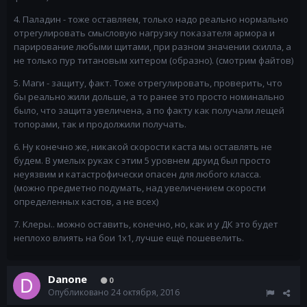
4. Паладин - тоже оставляем, только надо реально нормально
отрегулировать смысловую нагрузку показателя армора и
парирование любыми щитами, при разном значении скилла, а
не только пур титановым хитером (образно). (смотрим файтов)
5. Маги - защиту, факт. Тоже отрегулировать, проверить, что
бы реально жили дольше, а то ранее это просто номинально
было, что защита увеличена, а по факту как получали лещей
топорами, так и продолжили получать.
6. Ну конечно же, никакой скорости каста мы оставлять не
будем. В умелых руках с этим 5 уровнем друид был просто
неуязвим и катастрофически опасен для любого класса.
(можно предметно подумать, над увеличением скорости
определенных кастов, а не всех)
7. Клеры.. можно оставить, конечно, но, как и у ДК это будет
неплохо влиять на бои 1х1, лучше ещё пошевелить.
Danone
0
Опубликовано
24 октября, 2016