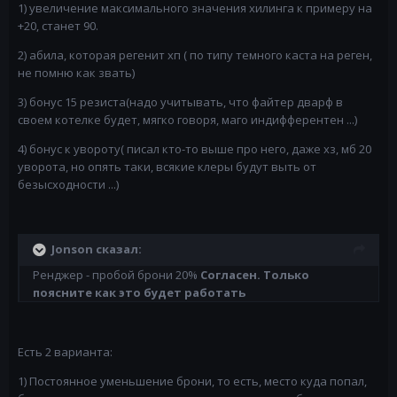
1) увеличение максимального значения хилинга к примеру на
+20, станет 90.
2) абила, которая регенит хп ( по типу темного каста на реген,
не помню как звать)
3) бонус 15 резиста(надо учитывать, что файтер дварф в
своем котелке будет, мягко говоря, маго индифферентен ...)
4) бонус к увороту( писал кто-то выше про него, даже хз, мб 20
уворота, но опять таки, всякие клеры будут выть от
безысходности ...)
Jonson сказал:
Ренджер - пробой брони 20%
Согласен. Только
поясните как это будет работать
Есть 2 варианта:
1) Постоянное уменьшение брони, то есть, место куда попал,