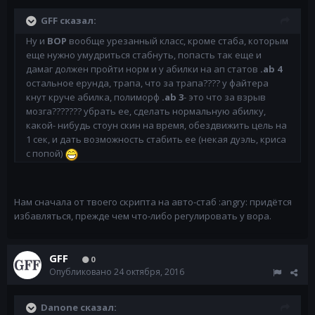
GFF сказал:
Ну и
ВОР
вообще урезанный класс, кроме стаба, которым
еще нужно умудриться стабнуть, попасть так еще и
дамаг должен пройти норм и у абилки на ап статов
.ab 4
остальное ерунда, трапа, что за трапа???? у файтера
кнут круче абилка, полиморф
.ab 3
- это что за взрыв
мозга??????? убрать ее, сделать нормальную абилку,
какой- нибудь стоун скин на время, обездвижить цель на
1 сек, и дать возможность стабить ее (некая дуэль, криса
с попой)
Нам сначала от твоего скрипта на авто-стаб :angry: придётся
избавляться, прежде чем что-либо регулировать у вора.
GFF
0
Опубликовано
24 октября, 2016
Danone сказал: