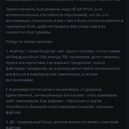
Ориентировать 5ый уровень надо НЕ НА УРОН, а на
вспомогательные способности персонажей, что бы это
максимально отразилось в масс пвп и было почти незаметно в
турнирных боях, дабы не править всю схему ещё раз,
конкретно под турниры.
Пойду по твоим пунктам.
1. Файтер с таким бонусом - нет, просто потому, что он с вирм
ай бердыша бъет 500, иногда 700, проверяли, долго смеялись.
Нужна альтернатива, как вариант предлагаю только
файтерам, паладинам, дк и ренжерам оставить возможность
морфаться в вампиров или тамплиеров, со всеми
вытекающими
2. В ренжере почти ничего не менялось с 5 уровнем.
Единственное, зачем ренжеру его качали - стать вампиром,
либо тамплиером. Как вариант - обратная от магов
способность большей сопротивляемости магии. (смотрим
файтов)
3. ДК - нормальный бонус, вполне можно оставлять (смотрим
файтов)