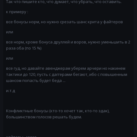
Так что пишите кто, что думает, что убрать, что оставить.
к примеру :
все бонусы норм, но нужно срезать шанс крита у файтеров
или
все норм, кроме бонуса друллей и воров, нужно уменьшить в 2
раза оба (по 15 %)
или
все гуд, но давайте авенджерам уберем арчери но накинем
тактики до 120, пусть с даггерами бегают, ибо с повышенным
шансом попасть будет беда ...
и.т.д
Конфликтные бонусы (кто-то хочет так, кто-то эдак),
большинством голосов решать будем.