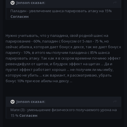
Jonson сказал:
Паладин - увеличение шанса парировать атаку на 15%
Согласен
Нужно учитывать, что у паладина, свой родной шанс на
парирование - 60%, паладин с бонусом от 5-лвл - 75 %, но
сейчас абилка, которая дает бонус к дексе, так же дает бонус к
парингу - 10%, в итого мы получим паладина с 85% шанса
парировать атаку. Так как я в скором времени починю эффект
ревенджфулл от щитов, и блудрок эффект на щитах ... Да и
пуртит эффект работает хорошо ... не получим ли мы имбу,
которую не убить ... как вариант, я рассматриваю, убрать
бонус 10% при юзе абилы на дексу ...
Jonson сказал:
Маги (3) - уменьшение физического получаемого урона на
15 %
Согласен