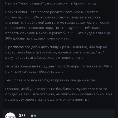
Насчет "бьют с удара" у вора мало хп, и брони, тут да.
Насчет аквы ... это просто расчеты того, что мы можем
получить ... ибо 60% что можно сейчас получить это уже
становится проблемой для того же палла со щитом, на тестах,
палл конечно вывозил вора, но это ему везло, ибо шанс
попасть с вирмай мейсой в руках был 11 ... что будет если еще
30% добавить, я думаю понятно и так.
Я расписал это дабы дать пищу к размышлению, ибо вор не
перестанет быть смертником, но некоторые классы, 1 вс 1
могут оказаться в безвыходном положении ...
Ок, если большинство думает что 30% норм, то поставим 30% и
поглядим как будут обстоять дела.
Тем более, что все это будет правиться еще и не раз )
Главное, чтоб у населения не бомбило, в случае если что-то
пойдет не так ... все отточим, но опять таки коллегиально, а не
по запросу одного, желающего что-то изменить ...
GFF
0