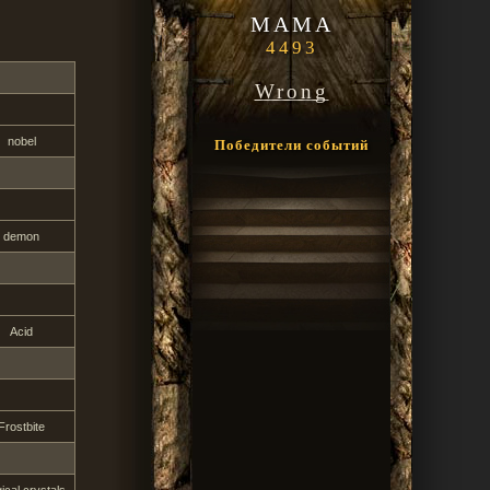
MAMA
4493
Wrong
nobel
Победители событий
demon
Acid
Frostbite