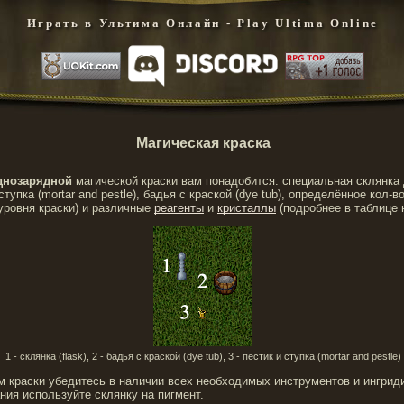
Играть в Ультима Онлайн - Play Ultima Online
Магическая краска
днозарядной
магической краски вам понадобится: специальная склянка 
и ступка (mortar and pestle), бадья с краской (dye tub), определённое кол-в
уровня краски) и различные
реагенты
и
кристаллы
(подробнее в таблице 
1 - склянка (flask), 2 - бадья с краской (dye tub), 3 - пестик и ступка (mortar and pestle)
 краски убедитесь в наличии всех необходимых инструментов и ингрид
ия используйте склянку на пигмент.