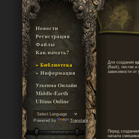
Новости
Регистрация
Файлы
Как начать?
Для создания
о
» Библиотека
(flask), пестик 
» Информация
зависимости от 
Ультима Онлайн
Middle-Earth
Ultima Online
Powered by
Translate
Перед созданием
начала смешиван