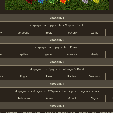
Уровень 1
Ингридиенты: 9 pigments, 2 Serpent's Scale
y
gorgeous
frosty
heavenly
earthy
Уровень 2
Ингридиенты: 8 pigments, 3 Pumice
ted
reptilian
ginger
essence
shady
Уровень 3
Ингридиенты: 7 pigments, 4 Dragon's Blood
nce
Fright
Heat
Radiant
Deeproot
Уровень 4
Ингридиенты: 6 pigments, 2 Wyrm's Heart, 2 green magical crystals
s
Harbringer
Versus
Ghoul
Abyss
Уровень 5