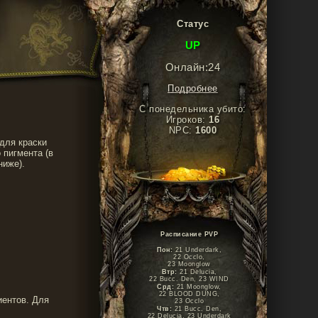
Статус
UP
Онлайн:24
Подробнее
С понедельника убито:
Игроков:
16
NPC:
1600
для краски
о пигмента (в
ниже).
Расписание PVP
Пон:
21 Underdark,
22 Occlo,
23 Moonglow
Втр:
21 Delucia,
22 Bucc. Den, 23 WIND
Срд:
21 Moonglow,
22 BLOOD DUNG,
иентов. Для
23 Occlo
Чтв:
21 Bucc. Den,
22 Delucia, 23 Underdark