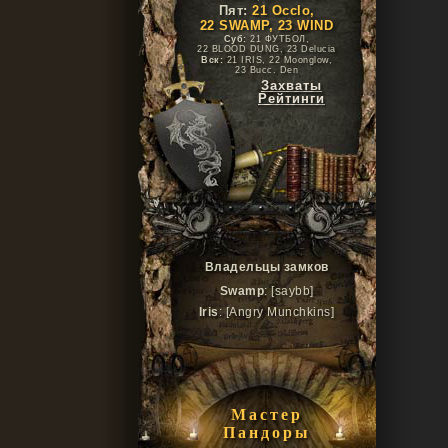
Пят:
21 Occlo,
22 SWAMP, 23 WIND
Суб:
21 ФУТБОЛ,
22 BLOOD DUNG, 23 Delucia
Вск:
21 IRIS, 22 Moonglow,
23 Bucc. Den
Захваты
Рейтинги
Владельцы замков
Swamp
: [saybb]
Iris
: [Angry Munchkins]
Мастер
Пандоры