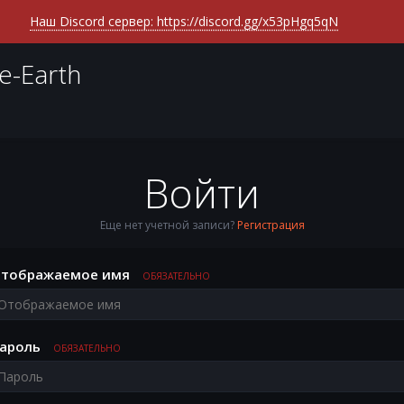
Наш Discord сервер: https://discord.gg/x53pHgq5qN
e-Earth
Войти
Еще нет учетной записи?
Регистрация
тображаемое имя
ОБЯЗАТЕЛЬНО
ароль
ОБЯЗАТЕЛЬНО