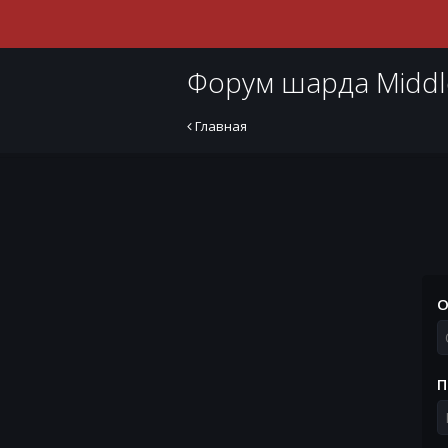
Форум шарда Middl
Главная
О
П