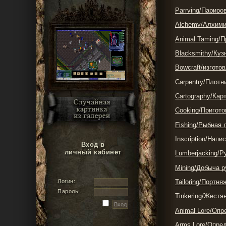
Parrying/Париро
Alchemy/Алхим
Animal Taming/
Blacksmithy/Куз
Bowcraft/изгото
Carpentry/Плотн
Cartography/Кар
Cooking/Пригот
Fishing/Рыбная 
Inscription/Напи
Вход в
личный кабинет
Lumberjacking/Р
Mining/Добыча 
Tailoring/Портн
Логин:
Пароль:
Tinkering/Жестя
Animal Lore/Опр
Arms Lore/Опре