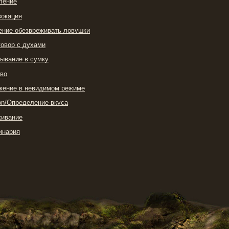
ление
вокация
ение обезвреживать ловушки
зговор с духами
дывание в сумку
тво
ижение в невидимом режиме
tion/Определение вкуса
живание
ринария