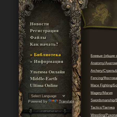
Новости
Регистрация
Файлы
Как начать?
» Библиотека
Боевые (общие 
» Информация
Anatomy/Анатом
Ультима Онлайн
Archery/Стрельб
Middle-Earth
Fencing/Фехтов
Ultima Online
Mace Fighting/Б
Magery/Магия
Swordsmanship/
Powered by
Translate
Tactics/Тактика
Wrestling/Рукоп