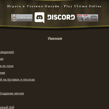
Играть в Ультима Онлайн - Play Ultima Online
Умения
сведения)
ия
а из лука
ание
ой на булавах и посохах
Владение мечом
ашный бой