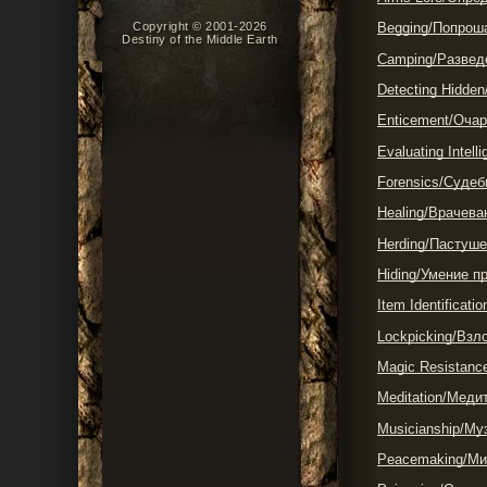
Copyright © 2001-2026
Begging/Попрош
Destiny of the Middle Earth
Camping/Развед
Detecting Hidde
Enticement/Оча
Evaluating Inte
Forensics/Судеб
Healing/Врачева
Herding/Пастуш
Hiding/Умение п
Item Identifica
Lockpicking/Взл
Magic Resistanc
Meditation/Меди
Musicianship/М
Peacemaking/Ми