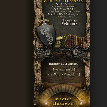
22 Delucia, 23 Underdark
Пят:
21 Occlo,
22 SWAMP, 23 WIND
Суб:
21 ФУТБОЛ,
22 BLOOD DUNG, 23 Delucia
Вск:
21 IRIS, 22 Moonglow,
23 Bucc. Den
Захваты
Рейтинги
Владельцы замков
Swamp
: [saybb]
Iris
: [Angry Munchkins]
Мастер
Пандоры