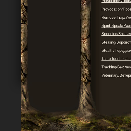
Poisoning/Отрав
Provocation/Про
Remove Trap/Ум
Spirit Speak/Ра
Snooping/Загля
Stealing/Воровс
Stealth/Передв
Taste Identifica
Tracking/Высле
Veterinary/Вете