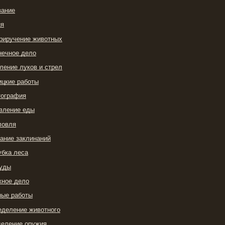
вание
ия
Приручение животных
нечное дело
вление луков и стрел
ицкие работы
тография
овление еды
ловля
сание заклинаний
убка леса
руды
яжное дело
ные работы
еделение животного
деление оружия