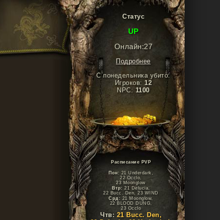
Статус
UP
Онлайн:27
Подробнее
С понедельника убито:
Игроков:
12
NPC:
1100
Расписание PVP
Пон:
21 Underdark,
22 Occlo,
23 Moonglow
Втр:
21 Delucia,
22 Bucc. Den, 23 WIND
Срд:
21 Moonglow,
22 BLOOD DUNG,
23 Occlo
Чтв:
21 Bucc. Den,