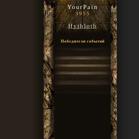
YourPain
3955
Hythloth
Победители событий