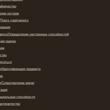
айничество
ение костров
n/Поиск спрятанного
рование
lligence/Определение умственных способностей
ная оценка
ние
ество
рятаться
tion/Идентификация предмета
ом
e/Сопротивление магии
тация
узыкальные способности
ротворчество