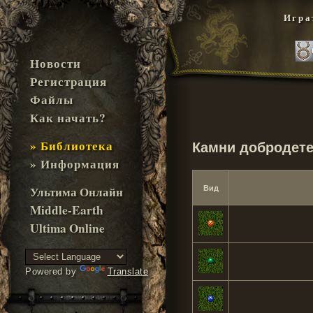
Игра
Новости
Регистрация
Файлы
Как начать?
» Библиотека
Камни добродет
» Информация
Ультима Онлайн
Вид
Middle-Earth
Ultima Online
Powered by
Translate