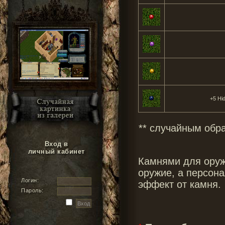
+5 Hid
** случайным обр
Вход в
личный кабинет
Камнями для оруж
оружие, а персон
Логин:
эффект от камня.
Пароль: