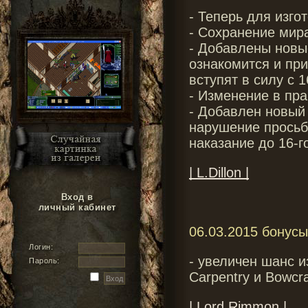
- Теперь для изгот
- Сохранение мира
- Добавлены новые
ознакомится и пр
вступят в силу с 1
- Изменение в пра
- Добавлен новый 
нарушение просьб
наказание до 16-г
| L.Dillon |
Вход в
личный кабинет
06.03.2015 бонусы
Логин:
- увеличен шанс и
Пароль:
Carpentry и Bowc
| Lord Rimmon |