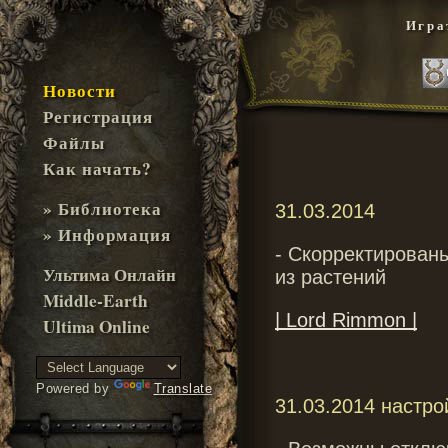
Игра
Новости
Регистрация
Файлы
Как начать?
» Библиотека
31.03.2014
» Информация
- Скорректированы
Ультима Онлайн
из растений
Middle-Earth
| Lord Rimmon |
Ultima Online
Powered by
Translate
31.03.2014 настро