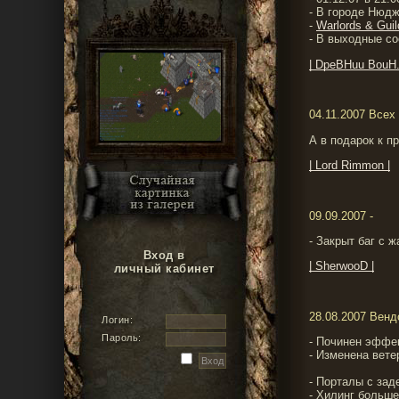
- В городе Нюдж
-
Warlords & Gui
- В выходные со
| DpeBHuu BouH.
04.11.2007 Всех 
А в подарок к п
| Lord Rimmon |
09.09.2007 -
- Закрыт баг с 
Вход в
| SherwooD |
личный кабинет
28.08.2007 Вен
Логин:
Пароль:
- Починен эффект
- Изменена вете
- Порталы с зад
- Хилинг больше