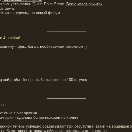
ельм установлен Quest Point Stone.
Все о квест поинтах
lds towns
стоится переход на новый форум.
 |
___________________
с 4 ноября!
разднику - фикс бага с несбиваемым реколлом :)
___________________
жаркой рыбы. Теперь рыба жарится по 100 штучек.
___________________
доры
 druid silver оружия
ринария - сдалана более похожей на хилинг
ержкой теперь успешно срабатывают при отсутствии атаки на вошедшего
 не будет препятствовать сбиванию реколла и др. спеллов