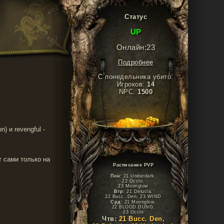
Статус
UP
Онлайн:23
Подробнее
С понедельника убито:
Игроков:
14
NPC:
1500
) и revengful -
т сами только на
Расписание PVP
Пон:
21 Underdark,
22 Occlo,
23 Moonglow
Втр:
21 Delucia,
22 Bucc. Den, 23 WIND
Срд:
21 Moonglow,
22 BLOOD DUNG,
23 Occlo
Чтв:
21 Bucc. Den,