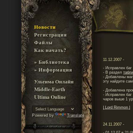
Новости
Регистрация
Файлы
Как начать?
11.12.2007 -
» Библиотека
- Исправлен баг
» Информация
- В раздел
табл
- Добавлены маги
Ультима Онлайн
эту найдите сами
Middle-Earth
- Добавлена про
- Исправлен баг
Ultima Online
чаров выше 1 ур
| Lord Rimmon |
Powered by
Translate
24.11.2007 -
- 01.12.07 в 21: