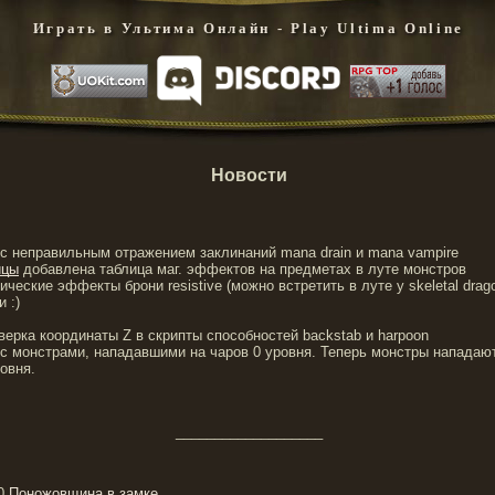
Играть в Ультима Онлайн - Play Ultima Online
Новости
 с неправильным отражением заклинаний mana drain и mana vampire
ицы
добавлена таблица маг. эффектов на предметах в луте монстров
ческие эффекты брони resistive (можно встретить в луте у skeletal dragon
 :)
верка координаты Z в скрипты способностей backstab и harpoon
 с монстрами, нападавшими на чаров 0 уровня. Теперь монстры нападаю
овня.
___________________
00
Понoжовщина в замке