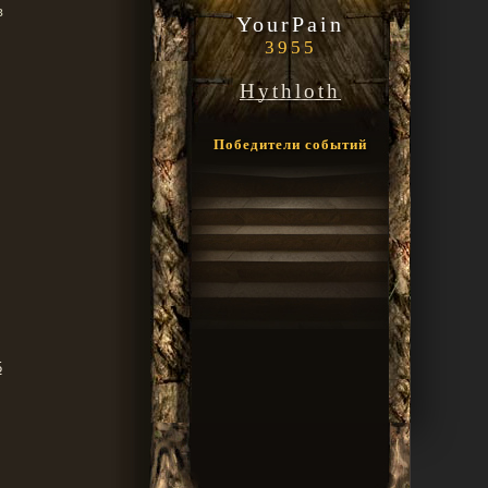
в
YourPain
3955
Hythloth
Победители событий
5