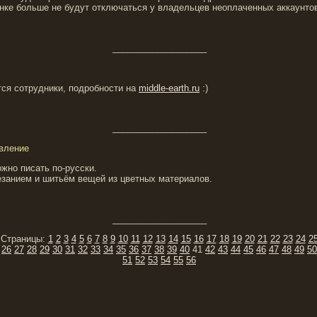
нке больше не будут отключаться у владельцев неоплаченных аккаунто
___________________
тся сотрудники, подробности на
middle-earth.ru
:)
___________________
овление
ожно писать по-русски.
резанием и шитьём вещей из цветных материалов.
___________________
Страницы:
1
2
3
4
5
6
7
8
9
10
11
12
13
14
15
16
17
18
19
20
21
22
23
24
2
26
27
28
29
30
31
32
33
34
35
36
37
38
39
40
41
42
43
44
45
46
47
48
49
50
51
52
53
54
55
56