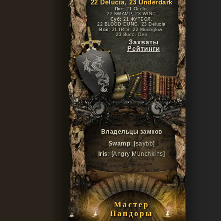
22 Delucia, 23 Underdark
Пят:
21 Occlo,
22 SWAMP, 23 WIND
Суб:
21 ФУТБОЛ,
22 BLOOD DUNG, 23 Delucia
Вск:
21 IRIS, 22 Moonglow,
23 Bucc. Den
Захваты
Рейтинги
Владельцы замков
Swamp
: [saybb]
Iris
: [Angry Munchkins]
Мастер
Пандоры