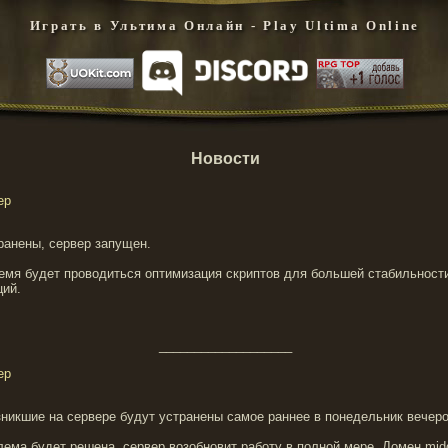
Играть в Ультима Онлайн - Play Ultima Online
Новости
ер
ранены, сервер запущен.
емя будет проводиться оптимизация скриптов для большей стабильност
ций.
___________________
ер
зникшие на сервере будут устранены самое раннее в понедельник вечер
лема будет решена, сервер возобновит работу в полной мере. Домен midd