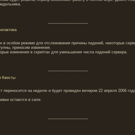
недельника.
___________________
филактика
ен в особом режиме для отслеживания причины падений, некоторые серв
тупны, приносим извинения.
орые изменения в скриптах для уменьшения числа падений сервера.
___________________
и Квесты
т переносится на неделю и будет проведен вечером 22 апреля 2006 год
явки остаются в силе.
___________________
т