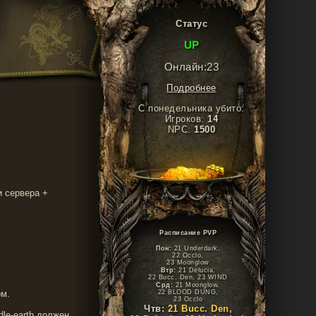
Статус
UP
Онлайн:23
Подробнее
С понедельника убито:
Игроков:
14
NPC:
1500
и сервера +
Расписание PVP
Пон:
21 Underdark,
22 Occlo,
23 Moonglow
Втр:
21 Delucia,
22 Bucc. Den, 23 WIND
Срд:
21 Moonglow,
22 BLOOD DUNG,
ом.
23 Occlo
Чтв:
21 Bucc. Den,
le-earth должен