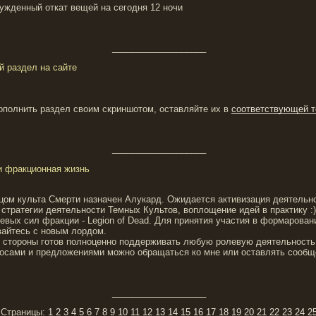
ужденный откат вещей на сегодня 12 ночи
___________________
й раздел на сайте
ополнить раздел своим скриншотом, оставляйте их в
соответствующей 
___________________
и фракционная жизнь
ом культа Смерти назначен Алукард. Ожидается активизация деятельн
стратегии деятельности Темных Культов, воплощение идей в практику :
евых сил фракции - Legion of Dead. Для принятия участия в формарован
вайтесь с новым лордом.
 стороны готов полноценно поддерживать любую ролевую деятельность
осами и предложениями можно обращаться ко мне или оставлять сообщ
___________________
Страницы:
1
2
3
4
5
6
7
8
9
10
11
12
13
14
15
16
17
18
19
20
21
22
23
24
2