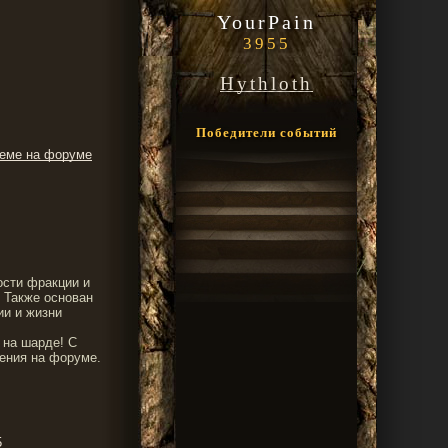
YourPain
3955
Hythloth
Победители событий
теме на форуме
ости фракции и
) Также основан
ии и жизни
 на шарде! С
ения на форуме.
5