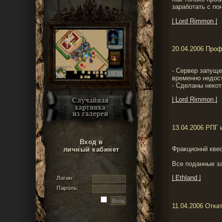
заработать с по
| Lord Rimmon |
20.04.2006 Про
- Сервер запущ
временно недос
- Сделаны некот
| Lord Rimmon |
13.04.2006 РПГ 
Вход в
Фракционнй квес
личный кабинет
Все поданные за
| Ethland |
Логин:
Пароль:
11.04.2006 Отка