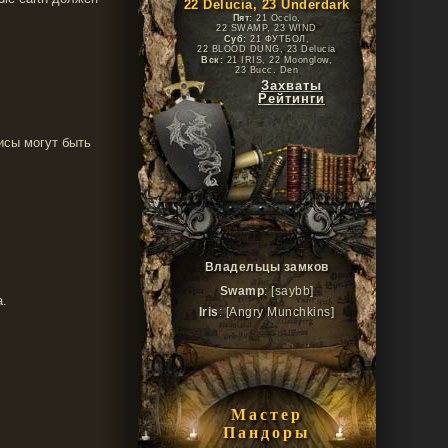
22 Delucia, 23 Underdark
Пят:
21 Occlo,
22 SWAMP, 23 WIND
Суб:
21 ФУТБОЛ,
22 BLOOD DUNG, 23 Delucia
Вск:
21 IRIS, 22 Moonglow,
23 Bucc. Den
Захваты
Рейтинги
исы могут быть
Владельцы замков
Swamp
: [saybb]
а.
Iris
: [Angry Munchkins]
Мастер
Пандоры