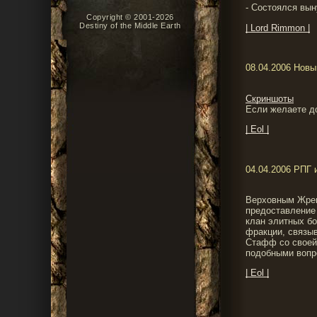
- Состоялся вын
Copyright © 2001-2026
Destiny of the Middle Earth
| Lord Rimmon |
08.04.2006 Новы
Скриншоты
Если желаете д
| Eol |
04.04.2006 РПГ 
Верховным Жрец
предоставление 
клан элитных бо
фракции, связы
Стафф со своей
подобными вопр
| Eol |