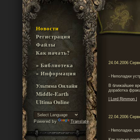
Новости
Регистрация
Файлы
Как начать?
24.04.2006 Серв
» Библиотека
» Информация
- Неполадки уст
Ультима Онлайн
В ближайшее вр
доработка фрак
Middle-Earth
| Lord Rimmon |
Ultima Online
22.04.2006 Серв
Powered by
Translate
- Неполадки, во
Как только проб