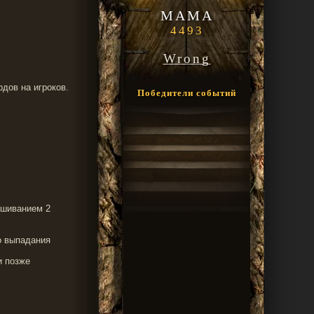
MAMA
4493
Wrong
рдов на игроков.
Победители событий
мешиванием 2
го выпадания
и позже