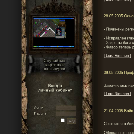
28.05.2005 Обн
- Починены реги
- Исправлен глю
- Закрыты баги 
- Фавор теперь 
| Lord Rimmon |
09.05.2005 Про
Закончилась нак
Вход в
личный кабинет
| Lord Rimmon |
Логин:
21.04.2005 Вайп
Пароль:
Состоится в бли
Обещанные новос