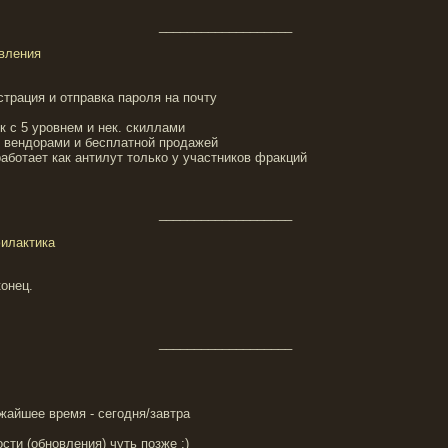
___________________
овления
страция и отправка пароля на почту
к с 5 уровнем и нек. скиллами
с вендорами и бесплатной продажей
работает как антилут только у участников фракций
___________________
филактика
онец.
___________________
жайшее время - сегодня/завтра
ти (обновления) чуть позже :)