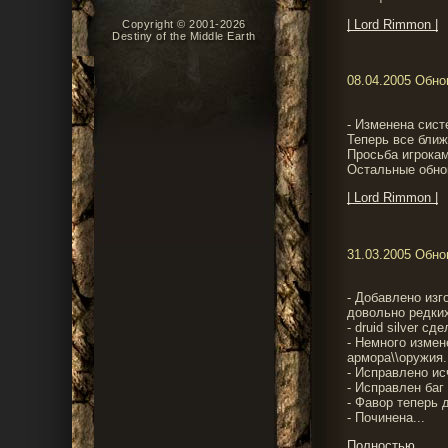
| Lord Rimmon |
Copyright © 2001-2026
Destiny of the Middle Earth
08.04.2005 Обн
- Изменена сист
Теперь все ближ
Просьба игрокам
Остальные обнов
| Lord Rimmon |
31.03.2005 Обн
- Добавлено изг
довольно редких
- druid silver с
- Немного измен
армора\\оружия.
- Исправлено ис
- Исправлен баг 
- Фавор теперь 
- Починена...
Полностью...