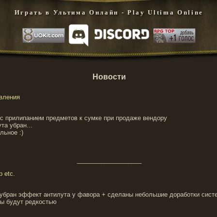
Играть в Ультима Онлайн - Play Ultima Online
Новости
овления
 с прилипанием предметов к сумке при продаже вендору
та убран...
льное :)
___________________
 etc.
т убран эффект антилута у фавора + сделаны небольшие доработки сист
ны будут редкостью