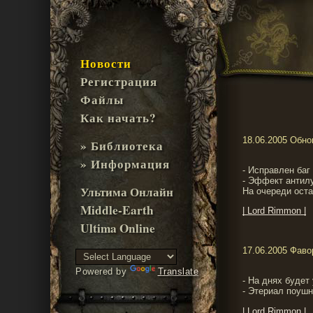
Новости
Регистрация
Файлы
Как начать?
18.06.2005 Обн
» Библиотека
» Информация
- Исправлен баг
- Эффект антилу
Ультима Онлайн
На очереди оста
Middle-Earth
| Lord Rimmon |
Ultima Online
17.06.2005 Фавор
Powered by
Translate
- На днях буде
- Этериал поуш
| Lord Rimmon |