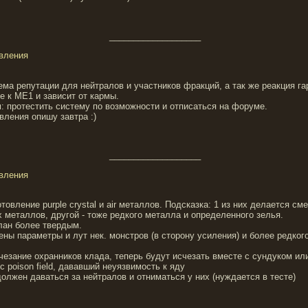
___________________
овления
ема репутации для нейтралов и участников фракций, а так же реакция га
е к МЕ1 и зависит от кармы.
: протестить систему по возможности и отписаться на форуме.
ления опишу завтра :)
___________________
овления
отовление purple crystal и air металлов. Подсказка: 1 из них делается с
 металлов, другой - тоже редкого металла и определенного зелья.
делан более твердым.
ены параметры и лут нек. монстров (в сторону усиления) и более редко
чезание охранников клада, теперь будут исчезать вместе с сундуком ил
с poison field, дававший неуязвимость к яду
должен даваться за нейтралов и отниматься у них (нуждается в тесте)