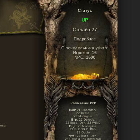
Статус
UP
Онлайн:27
Подробнее
С понедельника убито:
Игроков:
16
NPC:
1600
Расписание PVP
Пон:
21 Underdark,
22 Occlo,
23 Moonglow
Втр:
21 Delucia,
22 Bucc. Den, 23 WIND
емы
Срд:
21 Moonglow,
22 BLOOD DUNG,
23 Occlo
Чтв:
21 Bucc. Den,
22 Delucia, 23 Underdark