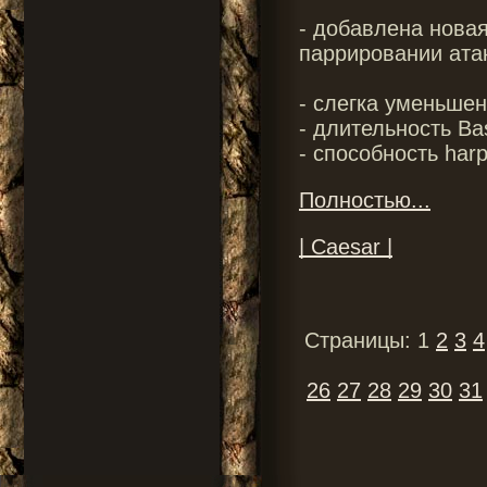
- добавлена нова
паррировании атак
- слегка уменьшен
- длительность Ba
- способность harp
Полностью...
| Caesar |
Страницы: 1
2
3
4
26
27
28
29
30
31