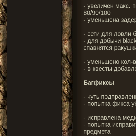
- увеличен макс. п
80/90/100
- уменьшена задерж
- сети для ловли 
- для добычи blac
спавнятся ракушк
- уменьшено кол-в
- в квесты добавл
Багфиксы
- чуть подправле
- попытка фикса 
- исправлена меди
- попытка исправи
предмета