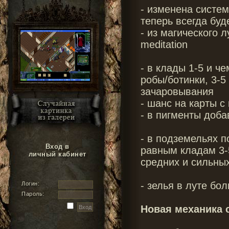
- изменена систем
теперь всегда буд
- из магического лу
meditation
- в клады 1-5 и 
робы/ботинки, 3-5
зачаровывания
- шанс на карты 
- в пигменты доб
- в подземельях п
Вход в
равным кладам 3-
личный кабинет
средних и сильны
- зелья в луте б
Логин:
Пароль:
Новая механика 