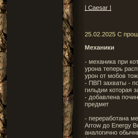
| Caesar |
25.02.2025 С прош
Механики
- механика при ко
урона теперь расп
урон от мобов то
- ПВП захваты - п
гильдии которая 
- добавлена почин
предмет
- переработана ме
Arrow до Energy B
аналогично обычн