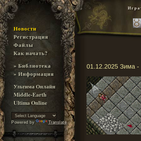
Игра
Новости
Регистрация
Файлы
Как начать?
» Библиотека
01.12.2025 Зима -
» Информация
Ультима Онлайн
Middle-Earth
Ultima Online
Powered by
Translate