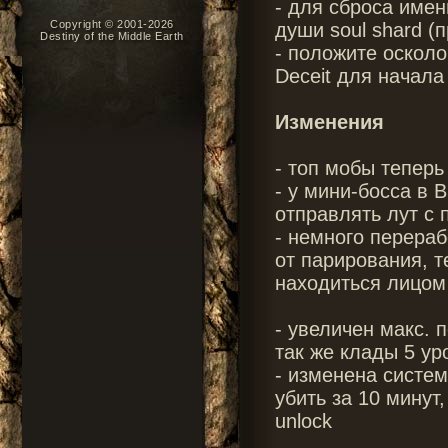
- для сброса имен
Copyright © 2001-2026
души soul shard (
Destiny of the Middle Earth
- положите осколо
Deceit для начала
Изменения
- топ мобы теперь
- у мини-босса в 
отправлять лут с 
- немного перера
от парирования, 
находиться лицом
- увеличен макс. п
так же клады 5 ур
- изменена систе
убить за 10 минут
unlock